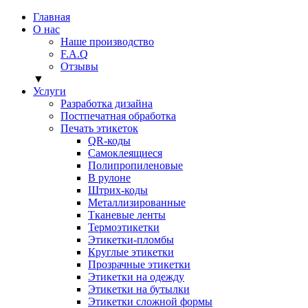
Главная
О нас
Наше производство
F.A.Q
Отзывы
▼
Услуги
Разработка дизайна
Постпечатная обработка
Печать этикеток
QR-коды
Самоклеящиеся
Полипропиленовые
В рулоне
Штрих-коды
Металлизированные
Тканевые ленты
Термоэтикетки
Этикетки-пломбы
Круглые этикетки
Прозрачные этикетки
Этикетки на одежду
Этикетки на бутылки
Этикетки сложной формы