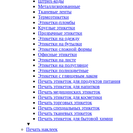
Штрих-коды
Металлизированные
Тканевые ленты
Термоэтикетки
Этикетки-пломбы
Круглые этикетки
Прозрачные этикетки
Этикетки на одежду
Этикетки на бутылки
Этикетки сложной формы
Офисные этикетки
Этикетки на листе
Этикетки на полуглянце
Этикетки полноцветные
Этикетки с глянцевым лаком
Печать этикеток для продуктов питания
Печать этикеток для напитков
Печать медицинских этикеток
Печать этикеток для косметики
Печать торговых этикеток
Печать специальных этикеток
Печать тканевых этикеток
Печать этикеток для бытовой химии
▼
Печать наклеек