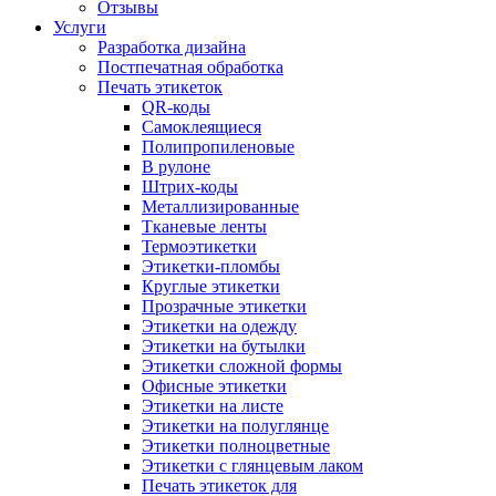
Отзывы
Услуги
Разработка дизайна
Постпечатная обработка
Печать этикеток
QR-коды
Самоклеящиеся
Полипропиленовые
В рулоне
Штрих-коды
Металлизированные
Тканевые ленты
Термоэтикетки
Этикетки-пломбы
Круглые этикетки
Прозрачные этикетки
Этикетки на одежду
Этикетки на бутылки
Этикетки сложной формы
Офисные этикетки
Этикетки на листе
Этикетки на полуглянце
Этикетки полноцветные
Этикетки с глянцевым лаком
Печать этикеток для