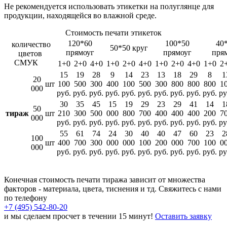
Не рекомендуется использовать этикетки на полуглянце для
продукции, находящейся во влажной среде.
Стоимость печати этикеток
120*60
100*50
40
количество
50*50 круг
прямоуг
прямоуг
пря
цветов
СМУК
1+0
2+0
4+0
1+0
2+0
4+0
1+0
2+0
4+0
1+0
2
15
19
28
9
14
23
13
18
29
8
1
20
шт
100
500
300
400
100
500
300
800
800
800
1
000
руб.
руб.
руб.
руб.
руб.
руб.
руб.
руб.
руб.
руб.
ру
30
35
45
15
19
29
23
29
41
14
1
50
тираж
шт
210
300
500
000
800
700
400
400
400
200
7
000
руб.
руб.
руб.
руб.
руб.
руб.
руб.
руб.
руб.
руб.
ру
55
61
74
24
30
40
40
47
60
23
2
100
шт
400
700
300
000
000
100
200
000
700
100
0
000
руб.
руб.
руб.
руб.
руб.
руб.
руб.
руб.
руб.
руб.
ру
Конечная стоимость печати тиража зависит от множества
факторов - материала, цвета, тиснения и тд. Свяжитесь с нами
по телефону
+7 (495) 542-80-20
и мы сделаем просчет в течении 15 минут!
Оставить заявку