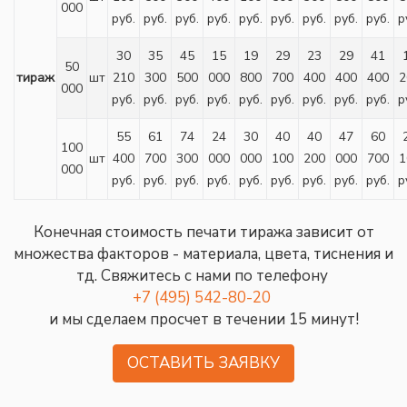
000
руб.
руб.
руб.
руб.
руб.
руб.
руб.
руб.
руб.
р
30
35
45
15
19
29
23
29
41
50
тираж
шт
210
300
500
000
800
700
400
400
400
2
000
руб.
руб.
руб.
руб.
руб.
руб.
руб.
руб.
руб.
р
55
61
74
24
30
40
40
47
60
100
шт
400
700
300
000
000
100
200
000
700
1
000
руб.
руб.
руб.
руб.
руб.
руб.
руб.
руб.
руб.
р
Конечная стоимость печати тиража зависит от
множества факторов - материала, цвета, тиснения и
тд. Свяжитесь с нами по телефону
+7 (495) 542-80-20
и мы сделаем просчет в течении 15 минут!
ОСТАВИТЬ ЗАЯВКУ