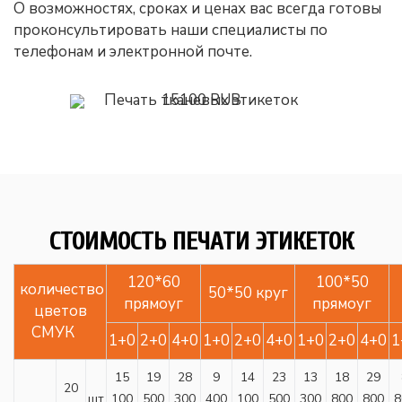
О возможностях, сроках и ценах вас всегда готовы
проконсультировать наши специалисты по
телефонам и электронной почте.
Печать тканевых этикеток
15100
RUB
СТОИМОСТЬ ПЕЧАТИ ЭТИКЕТОК
120*60
100*50
количество
50*50 круг
прямоуг
прямоуг
цветов
СМУК
1+0
2+0
4+0
1+0
2+0
4+0
1+0
2+0
4+0
1
15
19
28
9
14
23
13
18
29
20
шт
100
500
300
400
100
500
300
800
800
8